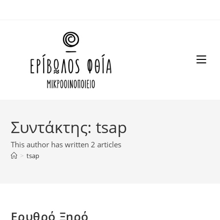
Skip
to
content
Συντάκτης:
tsap
This author has written 2 articles
>
tsap
Ερυθρό Ξηρό