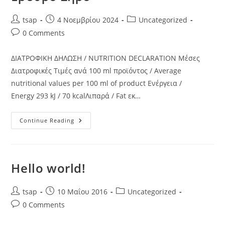
Post
Post
Post
tsap
4 Νοεμβρίου 2024
Uncategorized
author:
published:
category:
Post
0 Comments
comments:
ΔΙΑΤΡΟΦΙΚΗ ΔΗΛΩΣΗ / NUTRITION DECLARATION Μέσες
Διατροφικές Τιμές ανά 100 ml προϊόντος / Average
nutritional values per 100 ml of product Ενέργεια /
Energy 293 kJ / 70 kcalΛιπαρά / Fat εκ…
Ερυθρό
Continue Reading
Ξηρό
Hello world!
Post
Post
Post
tsap
10 Μαΐου 2016
Uncategorized
author:
published:
category:
Post
0 Comments
comments: